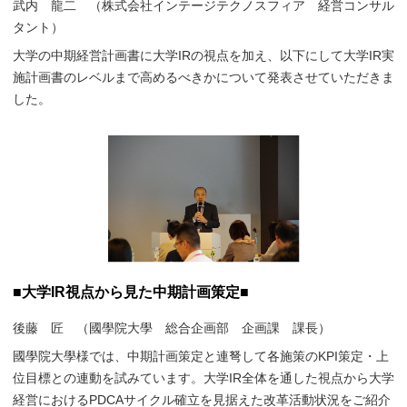
武内 龍二 （株式会社インテージテクノスフィア 経営コンサル
タント）
大学の中期経営計画書に大学IRの視点を加え、以下にして大学IR実
施計画書のレベルまで高めるべきかについて発表させていただきま
した。
■大学IR視点から見た中期計画策定■
後藤 匠 （國學院大學 総合企画部 企画課 課長）
國學院大學様では、中期計画策定と連弩して各施策のKPI策定・上
位目標との連動を試みています。大学IR全体を通した視点から大学
経営におけるPDCAサイクル確立を見据えた改革活動状況をご紹介