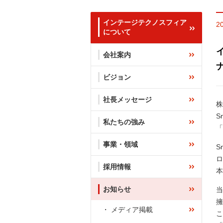
インテージテクノスフィア
2
について
イ
会社案内
ビジョン
社長メッセージ
株
S
私たちの強み
「
事業・領域
S
ロ
採用情報
本
お知らせ
当
擁
メディア掲載
こ